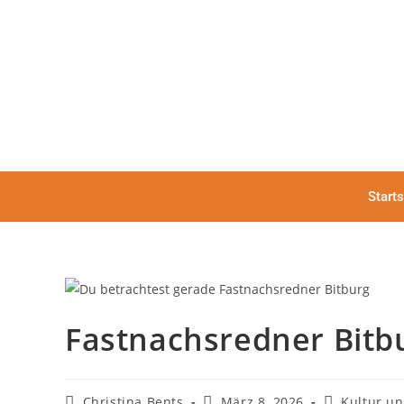
Starts
Fastnachsredner Bitb
Christina Bents
März 8, 2026
Kultur u